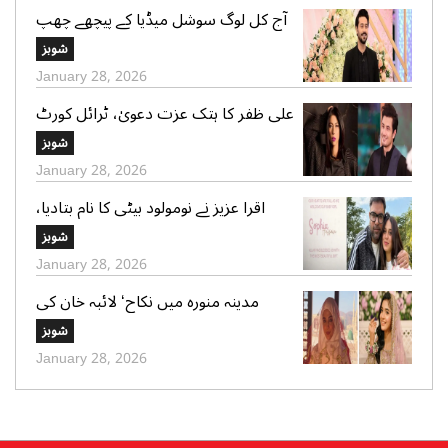
آج کل لوگ سوشل میڈیا کے پیچھے چھپ
کر ایک دوسرے پر کیچڑ اچھالتے ہیں‘ علی
شوبز
عباس
January 28, 2026
علی ظفر کا ہتک عزت دعویٰ، ٹرائل کورٹ
کو 30 دن میں فیصلے کا حکم
شوبز
January 28, 2026
اقرا عزیز نے نومولود بیٹی کا نام بتادیا،
مداحوں کی مبارکباد
شوبز
January 28, 2026
مدینہ منورہ میں نکاح‘ لائبہ خان کی
دعائے خیر کی تصاویر بھی وائرل
شوبز
January 28, 2026