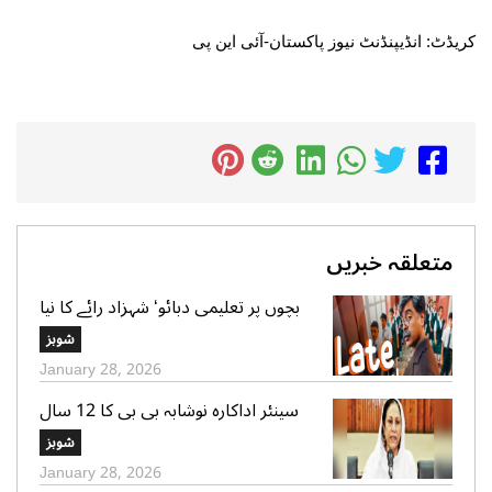
کریڈٹ: انڈیپنڈنٹ نیوز پاکستان-آئی این پی
متعلقہ خبریں
بچوں پر تعلیمی دبائو‘ شہزاد رائے کا نیا
گانا سوشل میڈیا پر وائرل
شوبز
January 28, 2026
سینئر اداکارہ نوشابہ بی بی کا 12 سال
کی عمر میں شادی ہونے کا اعتراف
شوبز
January 28, 2026