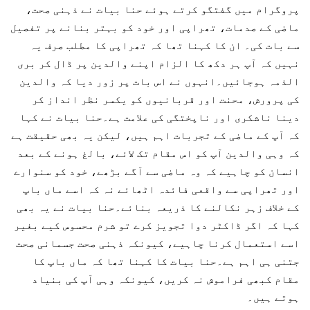
پروگرام میں گفتگو کرتے ہوئے حنا بیات نے ذہنی صحت،
ماضی کے صدمات، تھراپی اور خود کو بہتر بنانے پر تفصیل
سے بات کی۔ ان کا کہنا تھا کہ تھراپی کا مطلب صرف یہ
نہیں کہ آپ ہر دکھ کا الزام اپنے والدین پر ڈال کر بری
الذمہ ہوجائیں۔انہوں نے اس بات پر زور دیا کہ والدین
کی پرورش، محنت اور قربانیوں کو یکسر نظر انداز کر
دینا ناشکری اور ناپختگی کی علامت ہے۔حنا بیات نے کہا
کہ آپ کے ماضی کے تجربات اہم ہیں، لیکن یہ بھی حقیقت ہے
کہ وہی والدین آپ کو اس مقام تک لائے، بالغ ہونے کے بعد
انسان کو چاہیے کہ وہ ماضی سے آگے بڑھے، خود کو سنوارے
اور تھراپی سے واقعی فائدہ اٹھائے نہ کہ اسے ماں باپ
کے خلاف زہر نکالنے کا ذریعہ بنائے۔حنا بیات نے یہ بھی
کہا کہ اگر ڈاکٹر دوا تجویز کرے تو شرم محسوس کیے بغیر
اسے استعمال کرنا چاہیے، کیونکہ ذہنی صحت جسمانی صحت
جتنی ہی اہم ہے۔حنا بیات کا کہنا تھا کہ ماں باپ کا
مقام کبھی فراموش نہ کریں، کیونکہ وہی آپ کی بنیاد
ہوتے ہیں۔