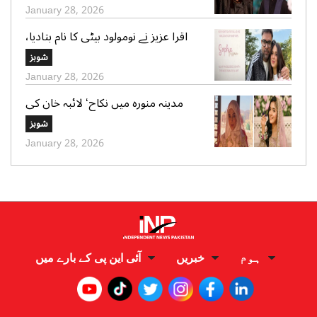
January 28, 2026
اقرا عزیز نے نومولود بیٹی کا نام بتادیا،
مداحوں کی مبارکباد
شوبز
January 28, 2026
مدینہ منورہ میں نکاح‘ لائبہ خان کی
دعائے خیر کی تصاویر بھی وائرل
شوبز
January 28, 2026
ہوم
خبریں
آئی این پی کے بارے میں