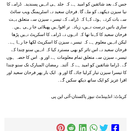
جس کے بعد شائقین کو امید ہے کہ جلد ہی انہیں پسندیدہ ڈرامے کا
نیا سیزن دیکھنے کو ملے گا۔فرحان سعید نے اسٹریمنگ ویب سائٹ
سے بات کرتے ہوئے کہا کہ ڈرامے کے تیسرے سیزن سے متعلق بہت
ساری باتیں درست نہیں، زیادہ تر افواہیں پھیلائی جا رہی ہیں۔
فرحان سعید کا کہنا تھا کہ انہوں نے ڈرامے کا اسکرپٹ نہیں پڑھا
لیکن انہیں معلوم ہے کہ تیسرے سیزن کا اسکرپٹ لکھا جا رہا ہے۔
فرحان سعید نے اس تاثر کو بھی مسترد کیا کہ انہیں سنو چندا کے
تیسرے سیزن سے متعلق تمام معلومات ہے اور وہ اس کا حصہ ہوں
گے۔ڈراما شائقین کو امید ہے کہ آئندہ رمضان المبارک تک سنو چندا
کا تیسرا سیزن تیار کرلیا جائے گا اور وہ ایک بار پھر فرحان سعید اور
اقرا عزیز کو ایک ساتھ دیکھ سکیں گے۔
کریڈٹ: انڈیپنڈنٹ نیوز پاکستان-آئی این پی