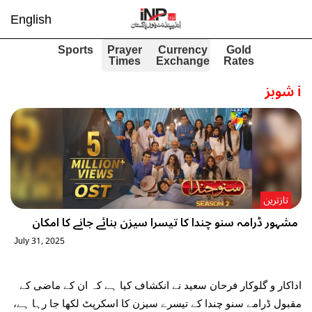
English
Sports
Prayer
Currency
Gold
Times
Exchange
Rates
i
شوبز
تازترین
مشہور ڈرامہ سنو چندا کا تیسرا سیزن بنائے جانے کا امکان
July 31, 2025
اداکار و گلوکار فرحان سعید نے انکشاف کیا ہے کہ ان کے ماضی کے
مقبول ڈرامے سنو چندا کے تیسرے سیزن کا اسکرپٹ لکھا جا رہا ہے،