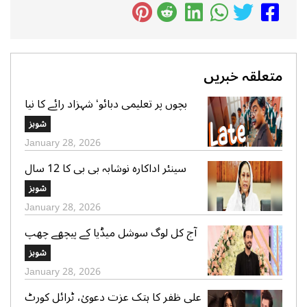
متعلقہ خبریں
بچوں پر تعلیمی دبائو‘ شہزاد رائے کا نیا
گانا سوشل میڈیا پر وائرل
شوبز
January 28, 2026
سینئر اداکارہ نوشابہ بی بی کا 12 سال
کی عمر میں شادی ہونے کا اعتراف
شوبز
January 28, 2026
آج کل لوگ سوشل میڈیا کے پیچھے چھپ
کر ایک دوسرے پر کیچڑ اچھالتے ہیں‘ علی
شوبز
عباس
January 28, 2026
علی ظفر کا ہتک عزت دعویٰ، ٹرائل کورٹ