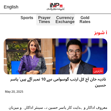
English
Sports
Prayer
Currency
Gold
Times
Exchange
Rates
i
شوبز
تازترین
نادیہ خان آج کل ارنب گوسوامی سے 10 نمبر آگے ہیں' یاسر
حسین
May 20, 2025
معروف اداکار و ہدایت کار یاسر حسین نے سینئر اداکارہ و میزبان