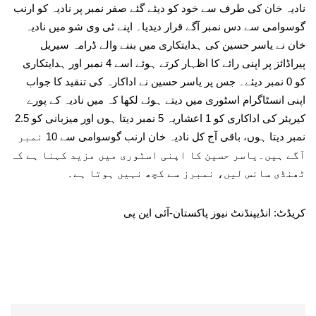
نادیہ خان کی طرف سے خود کو دیئے گئے صفر نمبر پر نادیہ کو ارنب
گوسوامی سے دس نمبر آگے قرار دیدیا۔ اپنے ٹی وی شو میں نادیہ
خان نے یاسر حسین کی ہدایتکاری میں بننے والے ڈرامہ سیریل
پیراڈائز پر اپنی رائے کا اظہار کرتے ہوئے اسے 4 نمبر اور ہدایتکاری
کو 0 نمبر دیئے۔ جس پر یاسر حسین نے اداکارہ کی تنقید کا جواب
اپنی انسٹاگرام اسٹوری میں دیتے ہوئے لکھا کہ میں نادیہ کے پورے
کیریئر کی اداکاری کو 1 اعشاریہ 5 نمبر دیتا ہوں اور میزبانی کو 2.5
نمبر دیتا ہوں، باقی آج کل نادیہ خان ارنب گوسوامی سے 10 نمبر
آگے ہیں۔یاسر حسین کا اپنی اسٹوری میں مزید کہنا ہے کہ
ٹھنڈی سانس لیں، نمبرز سے کچھ نہیں ہوتا ہے۔
کریڈٹ: انڈیپنڈنٹ نیوز پاکستان-آئی این پی