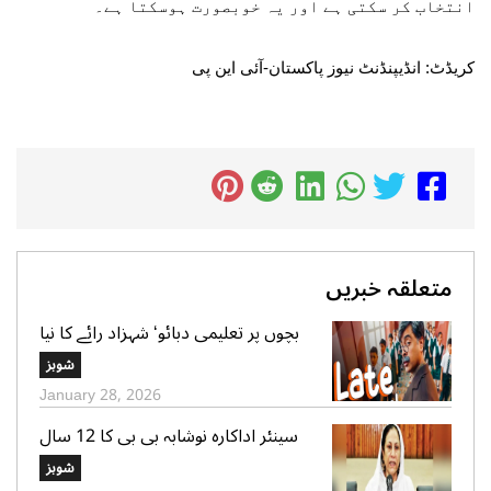
انتخاب کر سکتی ہے اور یہ خوبصورت ہوسکتا ہے۔
کریڈٹ: انڈیپنڈنٹ نیوز پاکستان-آئی این پی
متعلقہ خبریں
بچوں پر تعلیمی دبائو‘ شہزاد رائے کا نیا
گانا سوشل میڈیا پر وائرل
شوبز
January 28, 2026
سینئر اداکارہ نوشابہ بی بی کا 12 سال
کی عمر میں شادی ہونے کا اعتراف
شوبز