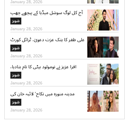
January 28, 2026
آج کل لوگ سوشل میڈیا کے پیچھے چھپ
کر ایک دوسرے پر کیچڑ اچھالتے ہیں‘ علی
شوبز
عباس
January 28, 2026
علی ظفر کا ہتک عزت دعویٰ، ٹرائل کورٹ
کو 30 دن میں فیصلے کا حکم
شوبز
January 28, 2026
اقرا عزیز نے نومولود بیٹی کا نام بتادیا،
مداحوں کی مبارکباد
شوبز
January 28, 2026
مدینہ منورہ میں نکاح‘ لائبہ خان کی
دعائے خیر کی تصاویر بھی وائرل
شوبز
January 28, 2026