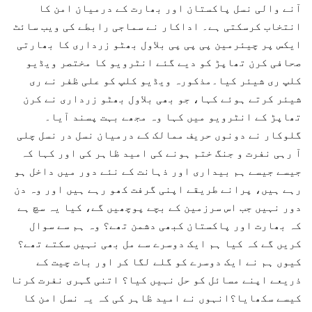
آنے والی نسل پاکستان اور بھارت کے درمیان امن کا
انتخاب کرسکتی ہے۔ اداکار نے سماجی رابطے کی ویب سائٹ
ایکس پر چیئرمین پی پی پی بلاول بھٹو زرداری کا بھارتی
صحافی کرن تھاپڑ کو دیے گئے انٹرویو کا مختصر ویڈیو
کلپ ری شیئر کیا۔مذکورہ ویڈیو کلپ کو علی ظفر نے ری
شیئر کرتے ہوئے کہا، جو بھی بلاول بھٹو زرداری نے کرن
تھاپڑ کے انٹرویو میں کہا وہ مجھے بہت پسند آیا۔
گلوکار نے دونوں حریف ممالک کے درمیان نسل در نسل چلی
آ رہی نفرت و جنگ ختم ہونے کی امید ظاہر کی اور کہا کہ
جیسے جیسے ہم بیداری اور ذہانت کے نئے دور میں داخل ہو
رہے ہیں، پرانے طریقے اپنی گرفت کھو رہے ہیں اور وہ دن
دور نہیں جب اس سرزمین کے بچے پوچھیں گے، کیا یہ سچ ہے
کہ بھارت اور پاکستان کبھی دشمن تھے؟ وہ ہم سے سوال
کریں گے کہ کیا ہم ایک دوسرے سے مل بھی نہیں سکتے تھے؟
کیوں ہم نے ایک دوسرے کو گلے لگا کر اور بات چیت کے
ذریعے اپنے مسائل کو حل نہیں کیا؟ اتنی گہری نفرت کرنا
کیسے سکھایا؟انہوں نے امید ظاہر کی کہ یہ نسل امن کا