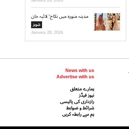
January 28, 2026
مدینہ منورہ میں نکاح‘ لائبہ خان
کی دعائے خیر کی تصاویر بھی
شوبز
وائرل
January 28, 2026
News with us
Advertise with us
ہمارے متعلق
نیوز فیڈز
رازداری کی پالیسی
شرائط و ضوابط
ہم سے رابطہ کریں