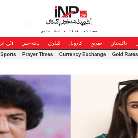
معیشت
ثقافت
انسانی حقوق
ی
پاکستان
تفریح
کاروبار
گیلری
پاک-چین
آئی ای
Sports
Prayer Times
Currency Exchange
Gold Rates