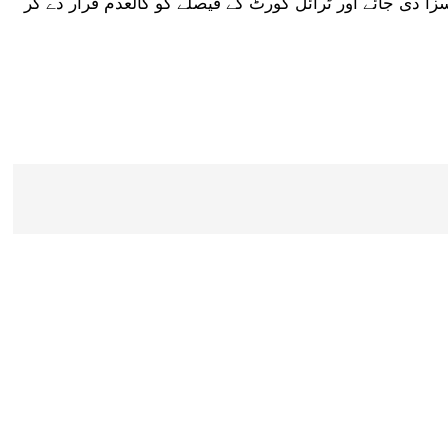
ا دی جائے اور ٹرائل کورٹ کے فیصلے کو کالعدم قرار دے کر