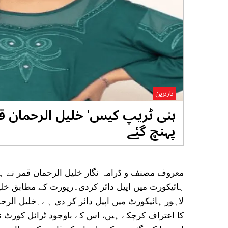
تازترین
ہنی ٹریپ کیس' خلیل الرحمان قم
پہنچ گئے
معروف مصنف و ڈرامہ نگار خلیل الرحمان قمر نے ہن
ہائیکورٹ میں اپیل دائر کردی۔رپورٹ کے مطابق خل
لاہور ہائیکورٹ میں اپیل دائر کر دی ہے۔خلیل الرح
کا اعتراف کرچکے ہیں، اس کے باوجود ٹرائل کورٹ ن