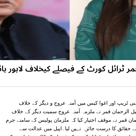
ر ٹرائل کورٹ کے فیصلے کیخلاف لاہور ہا
ی ٹریپ اور اغوا کیس میں آمنہ عروج و دیگر کے خلاف
یل الرحمان قمر نے ملزمہ آمنہ عروج سمیت دیگر کے خلاف
مان قمر نے موقف اختیار کیا کہ ملزمان پولیس کے سامنے جرم
ے حقائق کا درست جائزہ نہیں لیا۔اپیل میں عدالت سے