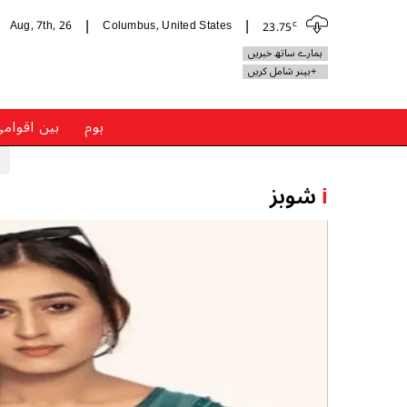
c
Aug, 7th, 26
Columbus, United States
23.75
|
|
ہمارے ساتھ خبریں
+بینر شامل کریں
ہوم
بین اقوام
i
شوبز