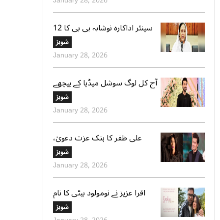
January 28, 2026
سینئر اداکارہ نوشابہ بی بی کا 12
سال کی عمر میں شادی ہونے کا
شوبز
اعتراف
January 28, 2026
آج کل لوگ سوشل میڈیا کے پیچھے
چھپ کر ایک دوسرے پر کیچڑ
شوبز
اچھالتے ہیں‘ علی عباس
January 28, 2026
علی ظفر کا ہتک عزت دعویٰ،
ٹرائل کورٹ کو 30 دن میں فیصلے
شوبز
کا حکم
January 28, 2026
اقرا عزیز نے نومولود بیٹی کا نام
بتادیا، مداحوں کی مبارکباد
شوبز