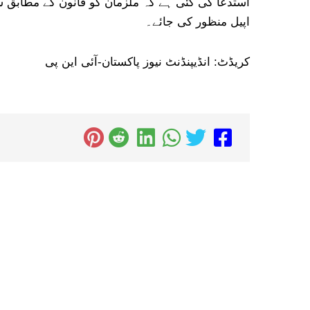
استدعا کی گئی ہے کہ ملزمان کو قانون کے مطابق سز
اپیل منظور کی جائے۔
کریڈٹ: انڈیپنڈنٹ نیوز پاکستان-آئی این پی