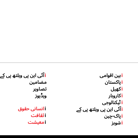
i
بین اقوامی
i
آئی این پی ویلتھ پی کے
i
پاکستان
مضامین
i
کھیل
تصاویر
i
کاروبار
ویڈیوز
i
ٹیکنالوجی
i
انسانی حقوق
i
آئی این پی ویلتھ پی کے
i
ثقافت
i
پاک-چین
i
معیشت
i
شوبز