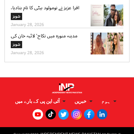
اقرا عزیز نے نومولود بیٹی کا نام بتادیا،
مداحوں کی مبارکباد
شوبز
January 28, 2026
مدینہ منورہ میں نکاح‘ لائبہ خان کی
دعائے خیر کی تصاویر بھی وائرل
شوبز
January 28, 2026
ہوم
خبریں
آئی این پی کے بارے میں