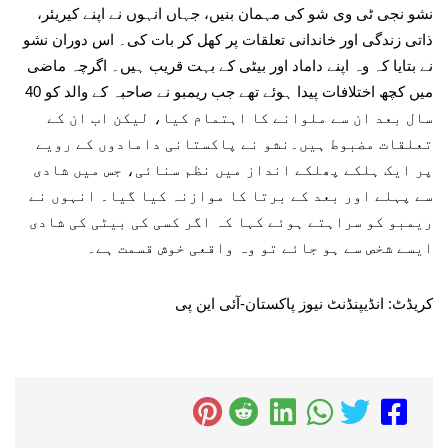
نشو نجی ٹی وی شو کی مہمان بنیں، جہاں انہوں نے اپنے کیریئر،
ذاتی زندگی اور خاندانی تعلقات پر کھل کر بات کی۔ اس دوران نشو
نے بتایا کہ وہ اپنے داماد اور بیٹی کے بہت قریب ہیں۔ اگرچہ ماضی
میں کچھ اختلافات پیدا ہوئے تھے جب ریمبو نے صاحبہ کے والد کو 40
سال بعد ان سے ملوانے کا اہتمام کیا، لیکن اب ان کے
تعلقات مضبوط ہیں۔نشو نے پاکستانی دامادوں کے رویے
پر ایک ہلکے پھلکے انداز میں نظم سنائی، جس میں شادی
سے پہلے اور بعد کے برتا کا موازنہ کیا گیا۔ انہوں نے
ریمبو کو سراہتے ہوئے کہا کہ اگر کسی کی بیٹی کی شادی
ایسے شخص سے ہو جائے تو وہ واقعی خوش قسمت ہے۔
کریڈٹ: انڈیپنڈنٹ نیوز پاکستان-آئی این پی