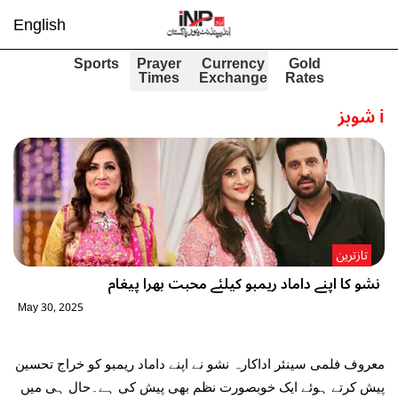
English
Sports
Prayer
Currency
Gold
Times
Exchange
Rates
i
شوبز
تازترین
نشو کا اپنے داماد ریمبو کیلئے محبت بھرا پیغام
May 30, 2025
معروف فلمی سینئر اداکارہ نشو نے اپنے داماد ریمبو کو خراج تحسین
پیش کرتے ہوئے ایک خوبصورت نظم بھی پیش کی ہے۔حال ہی میں