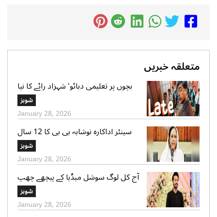
متعلقہ خبریں
بچوں پر تعلیمی دبائو‘ شہزاد رائے کا نیا
گانا سوشل میڈیا پر وائرل
شوبز
January 28, 2026
سینئر اداکارہ نوشابہ بی بی کا 12 سال
کی عمر میں شادی ہونے کا اعتراف
شوبز
January 28, 2026
آج کل لوگ سوشل میڈیا کے پیچھے چھپ
کر ایک دوسرے پر کیچڑ اچھالتے ہیں‘ علی
شوبز
عباس
January 28, 2026