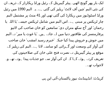
ایک بار پھر گونج اٹھی۔پیٹر گیبریئل کے رئیل ورلڈ ریکارڈز کے ذریعے ان
کی نئی البم 'چین آف لائٹ' ریلیز کی گئی ہے۔یہ البم 1990 میں رئیل
ورلڈ اسٹوڈیوز میں ریکارڈ کی گئی تھی اور 41 منٹ پر مشتمل البم
چار ٹریکس پر مبنی ہے۔اس البم میں شامل ٹریکس جیسے 'یا اللہ یا
رحمان' اور 'آج سکھ متراں دی' سامعین کو خان صاحب کی لائیو
پرفارمنسز کی طاقتور دنیا میں لے جاتے ہیں۔'یا غوث یا میر' نے البم
میں جوش و خروش پیدا کیا جبکہ 'خبرم رسید امشب' خان صاحب
کی آواز کی وسعت اور گہرائی کو سامنے لاتا ہے۔البم کی ریلیز کے
موقع پر پیٹر گیبریئل نے نصرت فتح علی خان کی صلاحیتوں کی
تعریف کرتے ہوئے کہا کہ ان کی آواز سے جو جذبات پیدا ہوتے تھے وہ
لاجواب تھے۔
کریڈٹ: انڈیپنڈنٹ نیوز پاکستان-آئی این پی