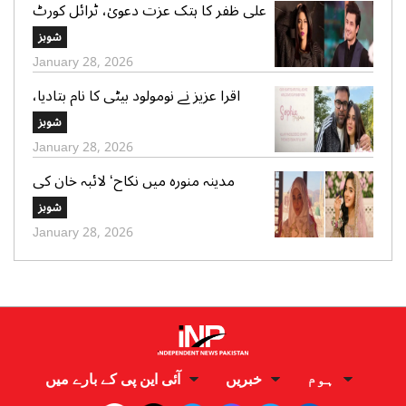
علی ظفر کا ہتک عزت دعویٰ، ٹرائل کورٹ
کو 30 دن میں فیصلے کا حکم
شوبز
January 28, 2026
اقرا عزیز نے نومولود بیٹی کا نام بتادیا،
مداحوں کی مبارکباد
شوبز
January 28, 2026
مدینہ منورہ میں نکاح‘ لائبہ خان کی
دعائے خیر کی تصاویر بھی وائرل
شوبز
January 28, 2026
ہوم
خبریں
آئی این پی کے بارے میں