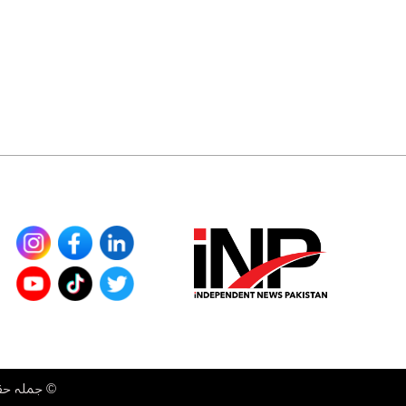
©
جملہ حقوق محفوظ