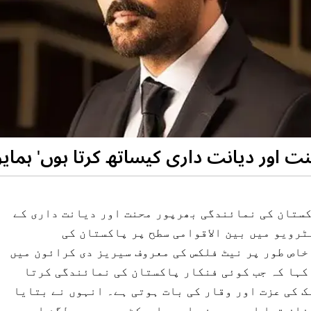
ت اور دیانت داری کیساتھ کرتا ہوں' ہما
کستان کی نمائندگی بھرپور محنت اور دیانت داری کے
ٹرویو میں بین الاقوامی سطح پر پاکستان کی
خاص طور پر نیٹ فلکس کی معروف سیریز دی کرائون میں
کہا کہ جب کوئی فنکار پاکستان کی نمائندگی کرتا
ک کی عزت اور وقار کی بات ہوتی ہے۔ انہوں نے بتایا
زاز تھا اور میں نے اس پراجیکٹ میں پوری لگن اور