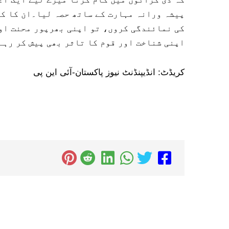
پیشہ ورانہ مہارت کے ساتھ حصہ لیا۔ان کا کہ
کی نمائندگی کروں، تو اپنی بھرپور محنت او
اپنی شناخت اور قوم کا تاثر بھی پیش کر رہے
کریڈٹ: انڈیپنڈنٹ نیوز پاکستان-آئی این پی