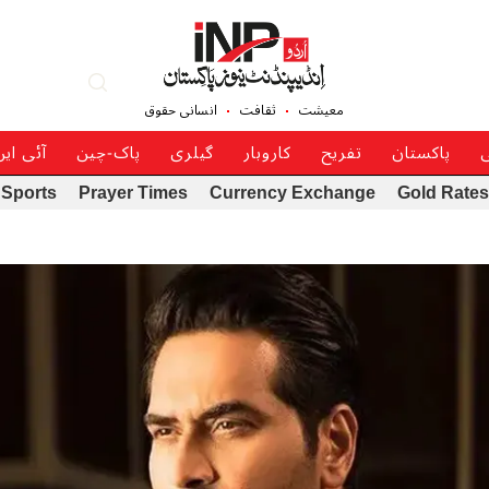
معیشت
ثقافت
انسانی حقوق
ی
پاکستان
تفریح
کاروبار
گیلری
پاک-چین
آئی ای
Sports
Prayer Times
Currency Exchange
Gold Rates