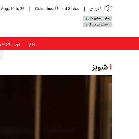
c
Aug, 10th, 26
Columbus, United States
21.57
|
|
ہمارے ساتھ خبریں
+بینر شامل کریں
ہوم
بین اقوام
i
شوبز