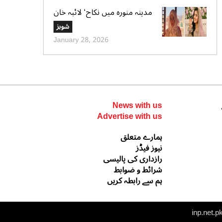
مدینہ منورہ میں نکاح‘ لائبہ خان
کی دعائے خیر کی تصاویر بھی
شوبز
وائرل
January 28, 2026
News with us
Advertise with us
ہمارے متعلق
نیوز فیڈز
رازداری کی پالیسی
شرائط و ضوابط
ہم سے رابطہ کریں