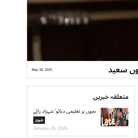
یوں سعید
May 30, 2025
متعلقہ خبریں
بچوں پر تعلیمی دبائو‘ شہزاد رائے
کا نیا گانا سوشل میڈیا پر وائرل
شوبز
January 28, 2026