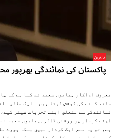
تازترین
پاکستان کی نمائندگی بھرپور محن
معروف اداکار ہمایوں سعید نے کہا ہے کہ پا
ساتھ کرنے کی کوشش کرتا ہوں ۔ ایک حالیہ ان
نمائندگی سے متعلق اپنے تجربات شیئر کیے، 
اپنے کردار پر روشنی ڈالی۔ہمایوں سعید نے 
ہے، تو یہ محض ایک کردار نہیں بلکہ پورے مل
کہ دی کرائون میں کام کرنا میرے لیے ایک اع