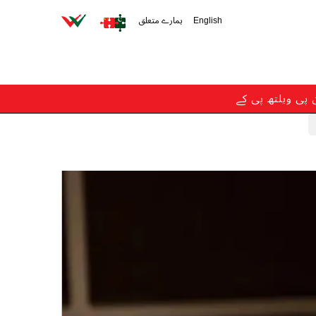
English
ہمارے متعلق
ن پی ویلتھ پی کے