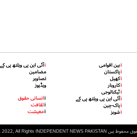
i
بین اقوامی
i
آئی این پی ویلتھ پی کے
i
پاکستان
مضامین
i
کھیل
تصاویر
i
کاروبار
ویڈیوز
i
ٹیکنالوجی
i
انسانی حقوق
i
آئی این پی ویلتھ پی کے
i
ثقافت
i
پاک-چین
i
معیشت
i
شوبز
 ہیں inp.net.pk 2022, All Rights
NDEPENDENT NEWS PAKISTAN
I