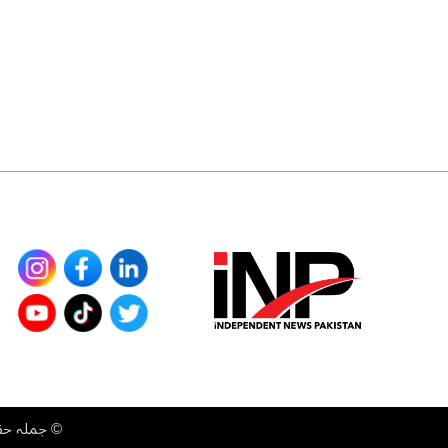
©
جملہ حقوق محفوظ