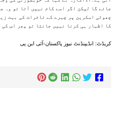
جائے گا لیکن اگر اسے کام نہیں آتا تو وہ ص
چھوٹی اسکرین پر چہرے کے تاثرات کی بہت زیا
کا اظہار ہی کرنا نہیں جانتا تو پھر اس کی 
کریڈٹ: انڈیپنڈنٹ نیوز پاکستان-آئی این پی