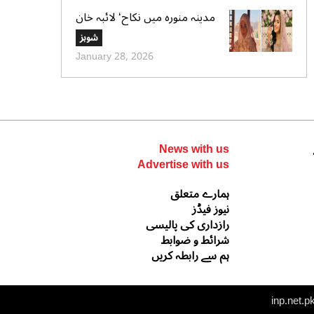
مدینہ منورہ میں نکاح‘ لائبہ خان
کی دعائے خیر کی تصاویر بھی
شوبز
وائرل
January 28, 2026
News with us
Advertise with us
ہمارے متعلق
نیوز فیڈز
رازداری کی پالیسی
شرائط و ضوابط
ہم سے رابطہ کریں