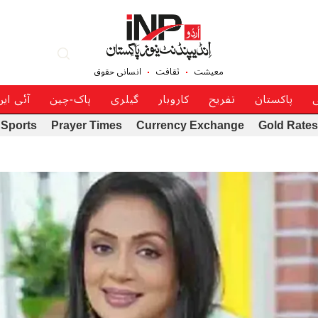
معیشت
ثقافت
انسانی حقوق
ی
پاکستان
تفریح
کاروبار
گیلری
پاک-چین
آئی ای
Sports
Prayer Times
Currency Exchange
Gold Rates