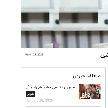
شی
March 28, 2025
متعلقہ خبریں
بچوں پر تعلیمی دبائو‘ شہزاد رائے
کا نیا گانا سوشل میڈیا پر وائرل
شوبز
January 28, 2026