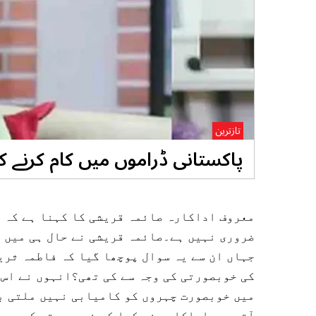
تازترین
پاکستانی ڈراموں میں کام کرنے 
معروف اداکارہ صائمہ قریشی کا کہنا ہے کہ 
ضروری نہیں ہے۔صائمہ قریشی نے حال ہی میں ا
جہاں ان سے یہ سوال پوچھا گیا کہ فاطمہ ثری
کی خوبصورتی کی وجہ سے کی تھی؟انہوں نے اس 
میں خوبصورت چہروں کو کامیابی نہیں ملتی ب
آتی ہے۔اداکارہ نے کہا کہ خوبصورتی کی وجہ 