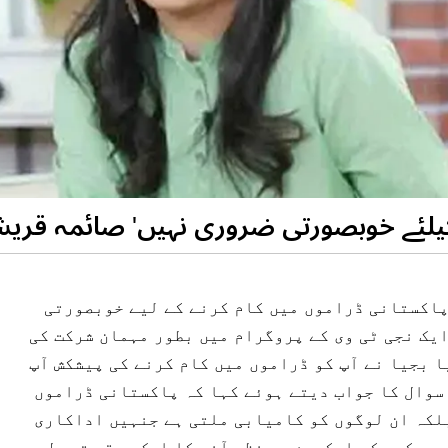
کیلئے خوبصورتی ضروری نہیں' صائمہ قری
پاکستانی ڈراموں میں کام کرنے کے لیے خوبصورتی
یک نجی ٹی وی کے پروگرام میں بطور مہمان شرکت کی
ا بجیا نے آپ کو ڈراموں میں کام کرنے کی پیشکش آپ
سوال کا جواب دیتے ہوئے کہا کہ پاکستانی ڈراموں
لکہ ان لوگوں کو کامیابی ملتی ہے جنہیں اداکاری
سے کسی کو اسکرین پر نظر آنے کا ایک موقع تو مل