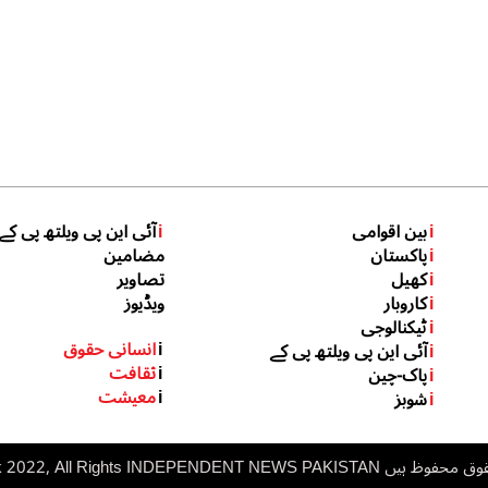
i
بین اقوامی
i
آئی این پی ویلتھ پی کے
i
پاکستان
مضامین
i
کھیل
تصاویر
i
کاروبار
ویڈیوز
i
ٹیکنالوجی
i
انسانی حقوق
i
آئی این پی ویلتھ پی کے
i
ثقافت
i
پاک-چین
i
معیشت
i
شوبز
 ہیں inp.net.pk 2022, All Rights
NDEPENDENT NEWS PAKISTAN
I