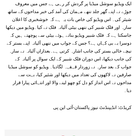
ایک ویڈیو سوشل میڈیا پر گردش کر رہی ہے جس میں معروف
جوڑے نے اپنے گھر جلد ننھے مہمان کی آمد کی خبر مداحوں کے ساتھ
شیئر کی۔ اس ویڈیو کی خاص بات یہ ہے کہ خوشخبری کا اعلان
سارہ اور فلک شبیر کی ننھی بیٹی آلیانہ فلک نے کیا۔ویڈیو میں دیکھا
جاسکتا ہے کہ فلک شبیر ویڈیو بناتے ہوئے بیٹی سے پوچھتے ہیں کہ
دوسرا بے بی کہاں ہے؟ جس کے جواب میں ننھی آلیانہ اپنے بستر کے
نیچے خالی بستر کی جانب اشارہ کرتی ہے۔بعدازاں آلیانہ نے سارہ
کی جانب دیکھا، اس دوران فلک شبیر کے ایک سوال پر آلیانہ کے
جواب کے بعد سارہ نے زوردار قہقہہ لگادیا۔ ویڈیو کو سوشل میڈیا
صارفین نے لاکھوں کی تعداد میں دیکھا اور شئیر کیا، بہت سے
مداحوں نے اس انداز کو دل کو چھو لینے والا اور انتہائی پیارا قرار
دیا۔
کریڈٹ: انڈیپنڈنٹ نیوز پاکستان-آئی این پی