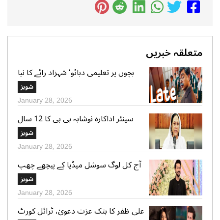
متعلقہ خبریں
بچوں پر تعلیمی دبائو‘ شہزاد رائے کا نیا
گانا سوشل میڈیا پر وائرل
شوبز
January 28, 2026
سینئر اداکارہ نوشابہ بی بی کا 12 سال
کی عمر میں شادی ہونے کا اعتراف
شوبز
January 28, 2026
آج کل لوگ سوشل میڈیا کے پیچھے چھپ
کر ایک دوسرے پر کیچڑ اچھالتے ہیں‘ علی
شوبز
عباس
January 28, 2026
علی ظفر کا ہتک عزت دعویٰ، ٹرائل کورٹ