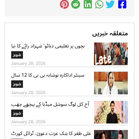
متعلقہ خبریں
بچوں پر تعلیمی دبائو‘ شہزاد رائے کا نیا
گانا سوشل میڈیا پر وائرل
شوبز
January 28, 2026
سینئر اداکارہ نوشابہ بی بی کا 12 سال
کی عمر میں شادی ہونے کا اعتراف
شوبز
January 28, 2026
آج کل لوگ سوشل میڈیا کے پیچھے چھپ
کر ایک دوسرے پر کیچڑ اچھالتے ہیں‘ علی
شوبز
عباس
January 28, 2026
علی ظفر کا ہتک عزت دعویٰ، ٹرائل کورٹ