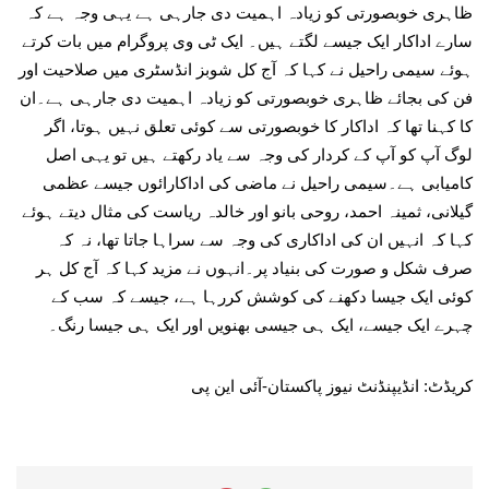
ظاہری خوبصورتی کو زیادہ اہمیت دی جارہی ہے یہی وجہ ہے کہ
سارے اداکار ایک جیسے لگتے ہیں۔ ایک ٹی وی پروگرام میں بات کرتے
ہوئے سیمی راحیل نے کہا کہ آج کل شوبز انڈسٹری میں صلاحیت اور
فن کی بجائے ظاہری خوبصورتی کو زیادہ اہمیت دی جارہی ہے۔ان
کا کہنا تھا کہ اداکار کا خوبصورتی سے کوئی تعلق نہیں ہوتا، اگر
لوگ آپ کو آپ کے کردار کی وجہ سے یاد رکھتے ہیں تو یہی اصل
کامیابی ہے۔سیمی راحیل نے ماضی کی اداکارائوں جیسے عظمی
گیلانی، ثمینہ احمد، روحی بانو اور خالدہ ریاست کی مثال دیتے ہوئے
کہا کہ انہیں ان کی اداکاری کی وجہ سے سراہا جاتا تھا، نہ کہ
صرف شکل و صورت کی بنیاد پر۔انہوں نے مزید کہا کہ آج کل ہر
کوئی ایک جیسا دکھنے کی کوشش کررہا ہے، جیسے کہ سب کے
چہرے ایک جیسے، ایک ہی جیسی بھنویں اور ایک ہی جیسا رنگ۔
کریڈٹ: انڈیپنڈنٹ نیوز پاکستان-آئی این پی