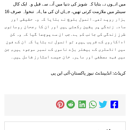
میں انہوں نے بتایا کہ شوبز کی دنیا میں آنے سے قبل وہ ایک کال
سینٹر میں ملازمت کرتی تھیں، جہاں ان کی ماہانہ تنخواہ صرف 16
ہزار روپے تھی۔انمول بلوچ نے بتایا کہ وہ حقیقی اور
سادہ زندگی پر یقین رکھتی ہیں اور ان کا رجحان رومانوی
طرزِ زندگی کی جانب کم ہے۔جب ان سے پوچھا گیا کہ وہ کن
اداکاروں کے قریب ہیں، تو انمول نے بتایا کہ ان کے فون
میں انڈسٹری کے بیشتر بڑے ناموں کے نمبر موجود ہیں، جن
میں فہد مصطفی اور ماہرہ خان جیسے اسٹارز شامل ہیں۔
کریڈٹ: انڈیپنڈنٹ نیوز پاکستان-آئی این پی