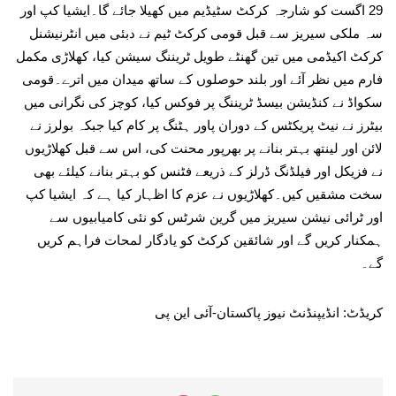
29 اگست کو شارجہ کرکٹ سٹیڈیم میں کھیلا جائے گا۔ایشیا کپ اور
سہ ملکی سیریز سے قبل قومی کرکٹ ٹیم نے دبئی میں انٹرنیشنل
کرکٹ اکیڈمی میں تین گھنٹے طویل ٹریننگ سیشن کیا، کھلاڑی مکمل
فارم میں نظر آئے اور بلند حوصلوں کے ساتھ میدان میں اترے۔قومی
سکواڈ نے کنڈیشن بیسڈ ٹریننگ پر فوکس کیا، کوچز کی نگرانی میں
بیٹرز نے نیٹ پریکٹس کے دوران پاور ہٹنگ پر کام کیا جبکہ بولرز نے
لائن اور لینتھ بہتر بنانے پر بھرپور محنت کی، اس سے قبل کھلاڑیوں
نے فزیکل اور فیلڈنگ ڈرلز کے ذریعے فٹنس کو بہتر بنانے کیلئے بھی
سخت مشقیں کیں۔کھلاڑیوں نے عزم کا اظہار کیا ہے کہ ایشیا کپ
اور ٹرائی نیشن سیریز میں گرین شرٹس کو نئی کامیابیوں سے
ہمکنار کریں گے اور شائقین کرکٹ کو یادگار لمحات فراہم کریں
گے۔
کریڈٹ: انڈیپنڈنٹ نیوز پاکستان-آئی این پی