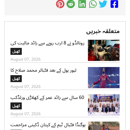
متعلقہ خبریں
رونالڈو نے 8 ارب روپے سے زائد مالیت کی
سپر کار کلیکشن کی جھلک دکھا دی
کھیل
August 07, 2026
لیور پول کے بعد فٹبالر محمد صلاح کا
ترکینہ کے کلب کیساتھ معاہدے کا امکان
کھیل
August 07, 2026
60 سال سے زائد عمر کے کھلاڑی ورلڈکپ
میں شرکت کیلئے روانہ
کھیل
August 07, 2026
یوگنڈا فٹبال ٹیم کے کپتان ڈکیتی مزاحمت