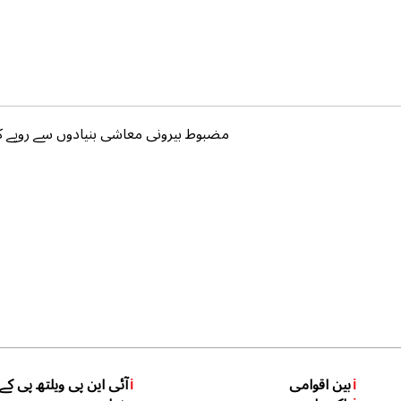
مضبوط بیرونی معاشی بنیادوں سے روپے کی
i
بین اقوامی
i
آئی این پی ویلتھ پی کے