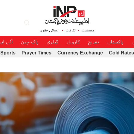
معیشت
ثقافت
انسانی حقوق
ی
پاکستان
تفریح
کاروبار
گیلری
پاک-چین
آئی ای
Sports
Prayer Times
Currency Exchange
Gold Rates