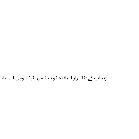
پنجاب کے 10 ہزار اساتذہ کو سائنس، ٹیکنالوجی اور ماحول دوست مہارتوں کی تربیت دی جائے گی،ویلتھ پاکستان