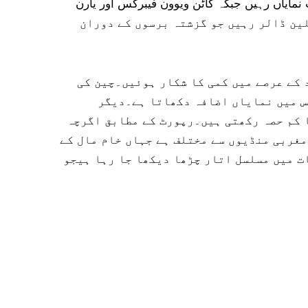
نوعات نمایاں رہیں جبکہ کاٹن ویوون فیبرکس اور یارن
برآمدات کا بڑا حصہ بنے رہے۔اس کے برعکس چین کو برآمدات جولائی تا مارچ مالی سال 2026 میں 470 ملین ڈالر رہیں جو گزشتہ برسوں کے دوران
د سطح تک پہنچنے کے بعد بعد کے عرصے میں کمی کا شکار ہوئیں۔چین کی
س میں نمایاں اضافہ دکھاتا ہے۔دیگر
 کم حصہ رکھتی ہیں۔رپورٹ کے مطابق اگرچہ
مغربی منڈیوں سے مختلف ہے جہاں خام مال کے
ت میں مسلسل اتار چڑھا دیکھا جا رہا ہیجو