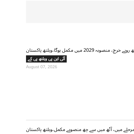
آئی این پی ویلتھ پی کے
August 07, 2026
حلے میں، آٹھ میں سے چھ منصوبے مکمل،ویلتھ پاکستان