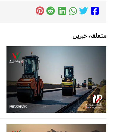
متعلقہ خبریں