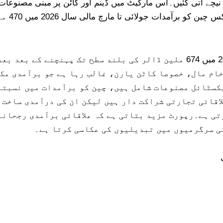
 ہو کر بتدریج نیچے آتی گئیں۔اس مارکیٹ میں ڈینم اور کاٹن پر مبنی مص
مجموعی 
اعداد و شمار کے مطابق چین کے لیے برآمدات 202324 میں 674 ملین ڈالر کی بلن
خام مال، خصوصا کاٹن یارن، غالب رہا ہے جو برآمدی مک
کسٹائل مصنوعات شامل ہیں، چین کو برآمدات میں نسبتا
اقائی تجارتی شراکت دار ہیں لیکن ان کی درآمدی ساخت 
تی ہے۔رپورٹ مزید بتاتی ہے کہ علاقائی برآمدی رجحانا
ی سرگرمیوں میں تبدیلیوں کی عکاسی کرتا ہے۔