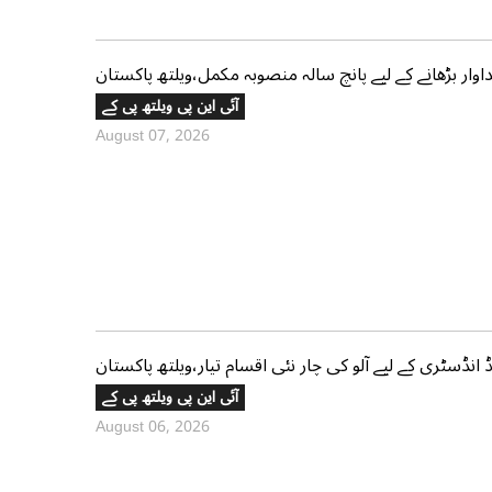
وار بڑھانے کے لیے پانچ سالہ منصوبہ مکمل،ویلتھ پاکستان
آئی این پی ویلتھ پی کے
August 07, 2026
نڈسٹری کے لیے آلو کی چار نئی اقسام تیار،ویلتھ پاکستان
آئی این پی ویلتھ پی کے
August 06, 2026