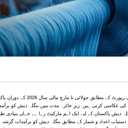
ین اور بنگلہ دیش کے لیے ملے جلے رجحانا
پاکستان ٹیکسٹائل کونسل کی ماہانہ ب
 دیش پاکستان کے لیے ایک اہم مارکیٹ رہا ہے جہاں بنیادی طور
 دستیاب اعداد و شمار کے مطابق بنگلہ دیش کو برآمدات گزش