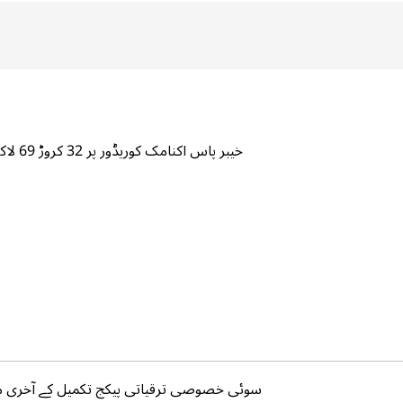
خیبر پاس اکنامک کوریڈور پر 32 کروڑ 69 لاکھ روپے خرچ، منصوبہ 2029 میں مکمل ہوگا،ویلتھ پاکستان
سوئی خصوصی ترقیاتی پیکج تکمیل کے آخری مر