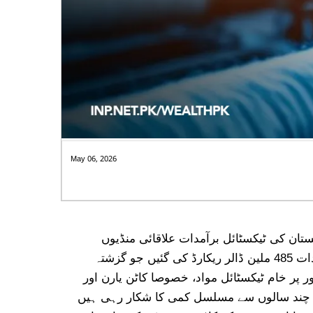
ت: ویلتھ
May 06, 2026
رآمدی تجزیاتی رپورٹ کے مطابق جولائی تا مارچ مالی سال 2026 کے دوران پاکستان کی ٹیکسٹائل برآمدات علاقائی منڈیوں
خصوصا چین اور بنگلہ دیش کے لیے مختلف رجحانات کی عکاسی کرتی ہیں۔زیرِ جائزہ مدت میں بنگلہ دیش کو برآمدات 485 ملین ڈالر ریکارڈ کی گئیں جو گزشتہ
 پر خام ٹیکسٹائل مواد، خصوصا کاٹن یارن اور
تہ چند سالوں سے مسلسل کمی کا شکار رہی ہیں