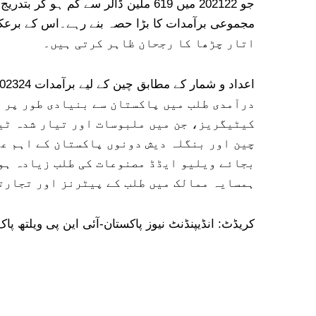
جو 202122 میں 619 ملین ڈالر سے کم
اتار چڑھا کا رجحان ظاہر کرتی ہیں۔
درآمدی طلب میں پاکستان سے بنیادی طور پر 
کیٹیگریز، جن میں ملبوسات اور تیار شدہ ٹی
چین اور بنگلہ دیش دونوں پاکستان کے اہم عل
بجائے ویلیو ایڈڈ مصنوعات کی طلب زیادہ ہو
ہمسایہ ممالک میں طلب کے پیٹرنز اور تجارت
کریڈٹ: انڈیپنڈنٹ نیوز پاکستان-آئی این پی ویلتھ پاک