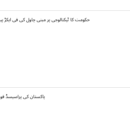
حکومت کا ٹیکنالوجی پر مبنی چاول کی فی ایکڑ پیدا
پاکستان کی پراسیسڈ فوڈ ا