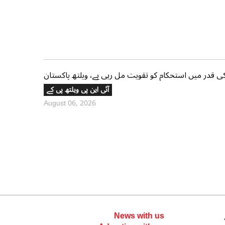
 قدر میں استحکام کو تقویت مل رہی ہے، ویلتھ پاکستان
آئی این پی ویلتھ پی کے
August 06, 2026
News with us