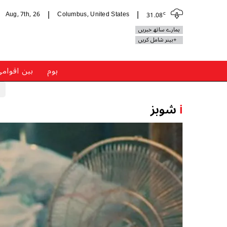
c
Aug, 7th, 26
Columbus, United States
31.08
|
|
ہمارے ساتھ خبریں
+بینر شامل کریں
ہوم
بین اقوام
i
شوبز