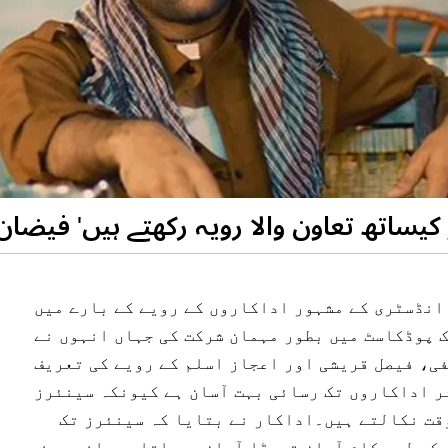
 کیساتھ تعاون والا رویہ رکھتے ہیں' فیضا
انڈسٹری کے مشہور اداکاروں کے رویے کے بارے میں
 پوڈکاسٹ میں بطور مہمان شرکت کی جہاں انہوں نے
ی، فیصل قریشی اور اعجاز اسلم کے رویے کی تعریف
ر اداکاروں تک رسائی بہت آسان ہے کیونکہ سینئرز
وقت نکالتے ہیں۔اداکار نے بتایا کہ سینئرز تک
 کے لیے کام آسان تھوڑا آسان ہوجاتا ہے۔انہوں نے