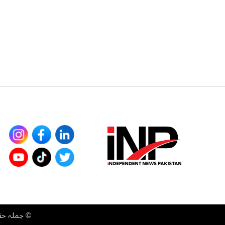
©
جملہ حقوق محفوظ