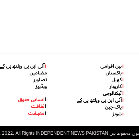
i
بین اقوامی
i
آئی این پی ویلتھ پی کے
i
پاکستان
مضامین
i
کھیل
تصاویر
i
کاروبار
ویڈیوز
i
ٹیکنالوجی
i
انسانی حقوق
i
آئی این پی ویلتھ پی کے
i
ثقافت
i
پاک-چین
i
معیشت
i
شوبز
 ہیں inp.net.pk 2022, All Rights
NDEPENDENT NEWS PAKISTAN
I