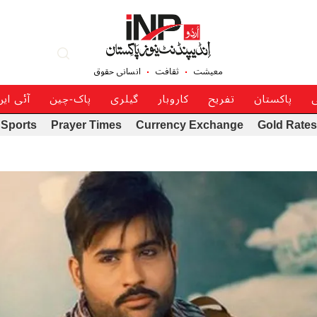
معیشت
ثقافت
انسانی حقوق
ی
پاکستان
تفریح
کاروبار
گیلری
پاک-چین
آئی ای
Sports
Prayer Times
Currency Exchange
Gold Rates