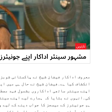
تازترین
مشہور سینئر اداکار اپنے جونیئرز
معروف اداکار فیضان شیخ نے پاکستانی شوبز 
انکشاف کیا ہے۔فیضان شیخ نے حال ہی میں ایک
اپنے سینئر ساتھی اداکاروں بشمول فہد مصطف
کی۔انہوں نے بتایا کہ ہمارے لیے اپنے سینئ
ہم جونیئرز کے میسجز کا جواب دینے کے لیے 
رسائی آسان ہونے سے نئے آنے والے اداکاروں