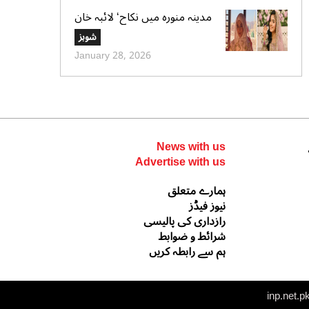
مدینہ منورہ میں نکاح‘ لائبہ خان
کی دعائے خیر کی تصاویر بھی
شوبز
وائرل
January 28, 2026
News with us
Advertise with us
ہمارے متعلق
نیوز فیڈز
رازداری کی پالیسی
شرائط و ضوابط
ہم سے رابطہ کریں