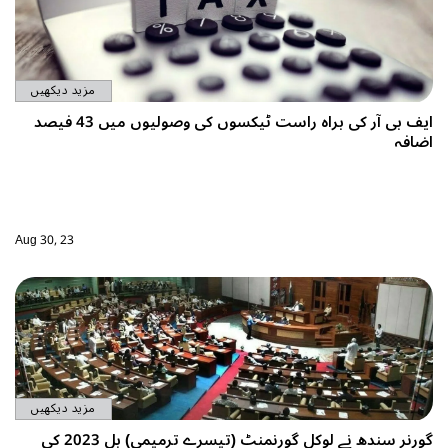
مزید دیکھیں
ایف بی آر کی براہ راست ٹیکسوں کی وصولیوں میں 43 فیصد
Aug 30, 23
مزید دیکھیں
گورنر سندھ نے لوکل گورنمنٹ (تیسرے ترمیمی) بل 2023 کی