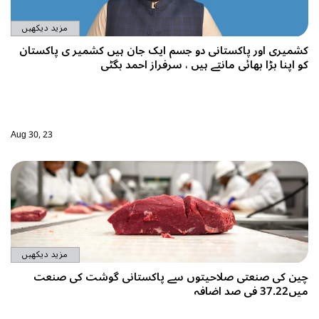
مزید دیکھیں
 ہیں کشمیر ی پاکستان
د بگٹی
Aug 30, 23
مزید دیکھیں
انی گوشت کی صنعت