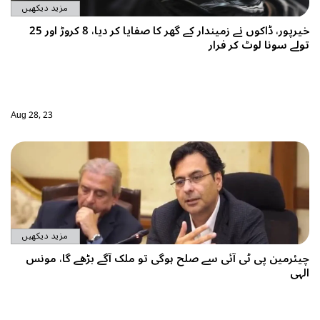
مزید دیکھیں
خیرپور، ڈاکوں نے زمیندار کے گھر کا صفایا کر دیا، 8 کروڑ اور 25
Aug 28, 23
مزید دیکھیں
لک آگے بڑھے گا، مونس