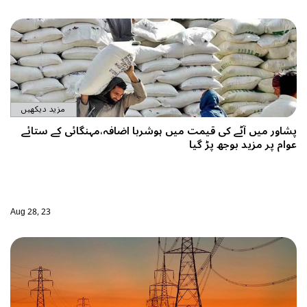
مزید دیکھیں
افہ،مہنگائی کے ستائے
Aug 28, 23