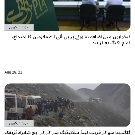
مزید دیکھیں
اے ملازمین کا احتجاج،
Aug 28, 23
مزید دیکھیں
 کے کے ایچ شاہراہ ٹریفک