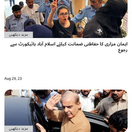
مزید دیکھیں
لام آباد ہائیکورٹ سے
Aug 29, 23
مزید دیکھیں