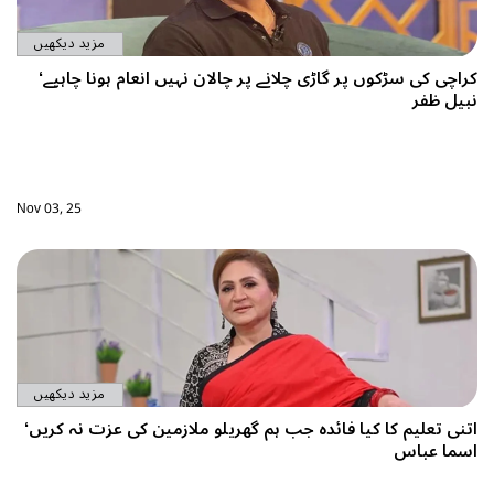
مزید دیکھیں
کراچی کی سڑکوں پر گاڑی چلانے پر چالان نہیں انعام ہونا چاہیے‘
نبیل ظفر
Nov 03, 25
مزید دیکھیں
اتنی تعلیم کا کیا فائدہ جب ہم گھریلو ملازمین کی عزت نہ کریں‘
اسما عباس