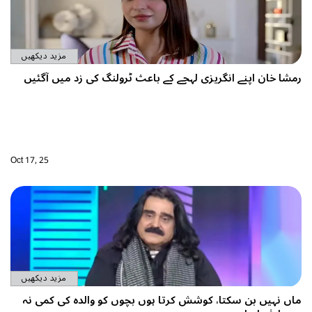
مزید دیکھیں
رمشا خان اپنے انگریزی لہجے کے باعث ٹرولنگ کی زد میں آگئیں
Oct 17, 25
مزید دیکھیں
ماں نہیں بن سکتا، کوشش کرتا ہوں بچوں کو والدہ کی کمی نہ