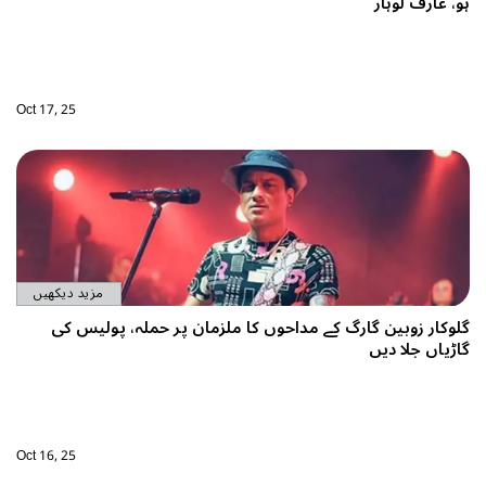
ہو، عارف لوہار
Oct 17, 25
مزید دیکھیں
گلوکار زوبین گارگ کے مداحوں کا ملزمان پر حملہ، پولیس کی
گاڑیاں جلا دیں
Oct 16, 25