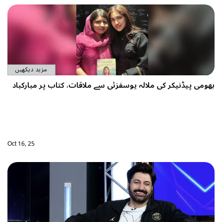
مزید دیکھیں
بھومی پیڈنیکر کی ملالہ یوسفزئی سے ملاقات، کتاب پر مبارکباد
Oct 16, 25