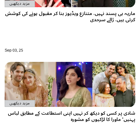
مزید دیکھیں
اریہ بی پسند نہیں، متنازع ویڈیوز بنا کر مقبول ہونے کی کوشش
رتی ہیں، ژالے سرحدی
Sep 03, 25
مزید دیکھیں
ادی پر کسی کو دیکھ کر نہیں اپنی استطاعت کے مطابق لباس
ہنیں' ماورا کا لڑکیوں کو مشورہ