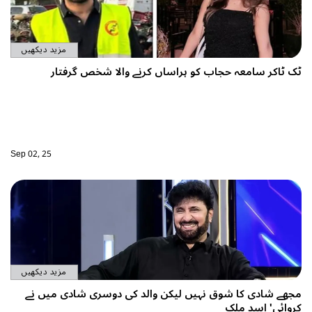
مزید دیکھیں
ک ٹاکر سامعہ حجاب کو ہراساں کرنے والا شخص گرفتار
Sep 02, 25
مزید دیکھیں
جھے شادی کا شوق نہیں لیکن والد کی دوسری شادی میں نے
روائی' اسد ملک