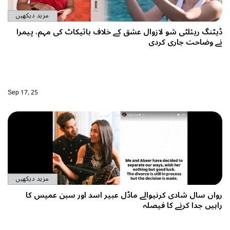
مزید دیکھیں
یٹنگ ریئلٹی شو لازوال عشق کے خلاف بائیکاٹ کی مہم، پیمرا
ے وضاحت جاری کردی
Sep 17, 25
مزید دیکھیں
واں سال شادی کرنیوالے ماڈل عبیر اسد اور سبن عمیس کا
اہیں جدا کرنے کا فیصلہ