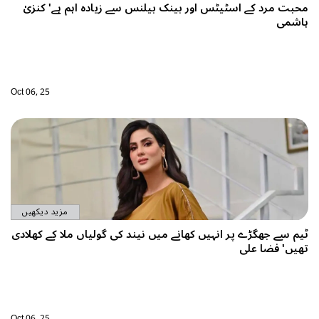
حبت مرد کے اسٹیٹس اور بینک بیلنس سے زیادہ اہم ہے' کنزیٰ
اشمی
Oct 06, 25
مزید دیکھیں
یم سے جھگڑے پر انہیں کھانے میں نیند کی گولیاں ملا کے کھلادی
ھیں' فضا علی
Oct 06, 25