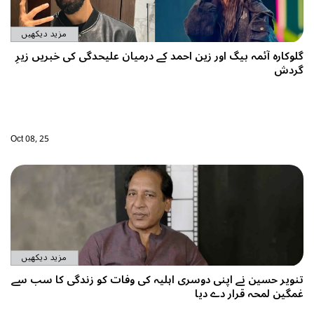
مزید دیکھیں
لوکارہ آئمہ بیگ اور زین احمد کے درمیان علیحدگی کی خبریں زیرِ
ردش
Oct 08, 25
مزید دیکھیں
نویر حسین نے اپنی دوسری اہلیہ کی وفات کو زندگی کا سب سے
مگین لمحہ قرار دے دیا