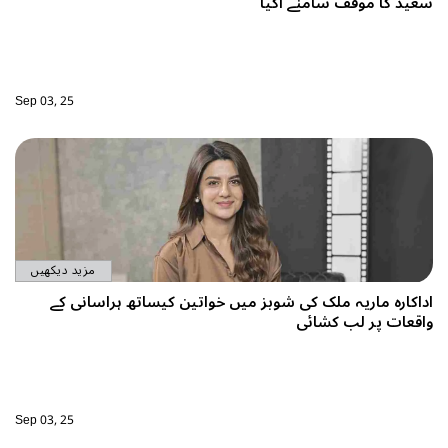
عید کا موقف سامنے آگیا
Sep 03, 25
مزید دیکھیں
داکارہ ماریہ ملک کی شوبز میں خواتین کیساتھ ہراسانی کے
اقعات پر لب کشائی
Sep 03, 25