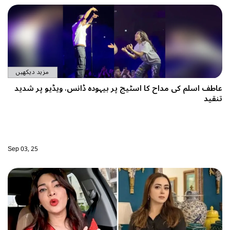
مزید دیکھیں
اطف اسلم کی مداح کا اسٹیج پر بیہودہ ڈانس، ویڈیو پر شدید
نقید
Sep 03, 25