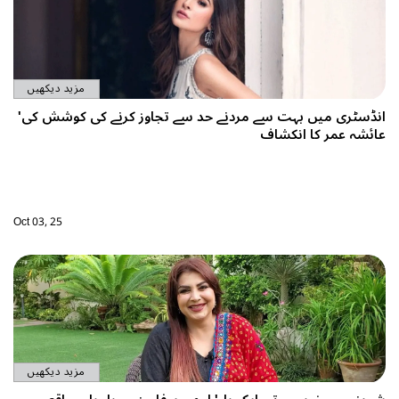
مزید دیکھیں
نڈسٹری میں بہت سے مردنے حد سے تجاوز کرنے کی کوشش کی'
ائشہ عمر کا انکشاف
Oct 03, 25
مزید دیکھیں