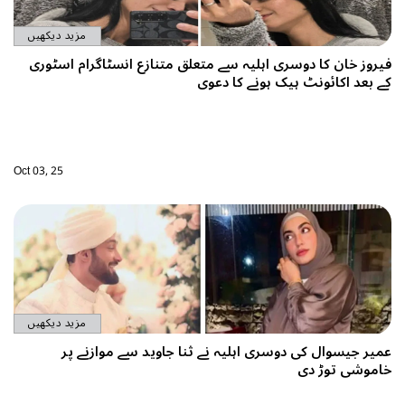
مزید دیکھیں
یروز خان کا دوسری اہلیہ سے متعلق متنازع انسٹاگرام اسٹوری
ے بعد اکائونٹ ہیک ہونے کا دعوی
Oct 03, 25
مزید دیکھیں
میر جیسوال کی دوسری اہلیہ نے ثنا جاوید سے موازنے پر
اموشی توڑ دی