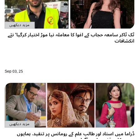
مزید دیکھیں
ک ٹاکر سامعہ حجاب کے اغوا کا معاملہ نیا موڑ اختیار کرگیا' نئے
نکشافات
Sep 03, 25
مزید دیکھیں
راما میں استاد اور طالب علم کے رومانس پر تنقید، ہمایوں