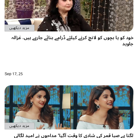
مزید دیکھیں
ود کو یا بچوں کو لانچ کرنے کیلئے ڈرامے بنائے جارہے ہیں، غزالہ
اوید
Sep 17, 25
مزید دیکھیں
گتا ہے صبا قمر کی شادی کا وقت آگیا' مداحوں نے امید لگالی