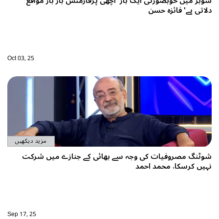
وبز میں خوبصورتی ایک بار' اچھی پرفارمنس بار بار مواقع
لاتی ہے' فائزہ حسن
Oct 03, 25
مزید دیکھیں
وٹنگ مصروفیات کی وجہ سے بھائی کے جنازے میں شرکت
ہیں کرسکا، محمد احمد
Sep 17, 25