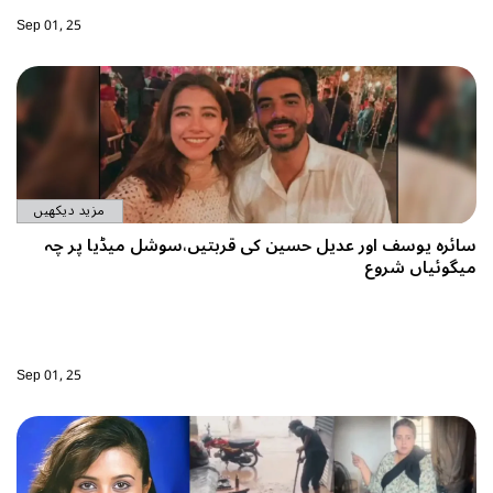
Sep 01, 25
مزید دیکھیں
ائرہ یوسف اور عدیل حسین کی قربتیں،سوشل میڈیا پر چہ
یگوئیاں شروع
Sep 01, 25