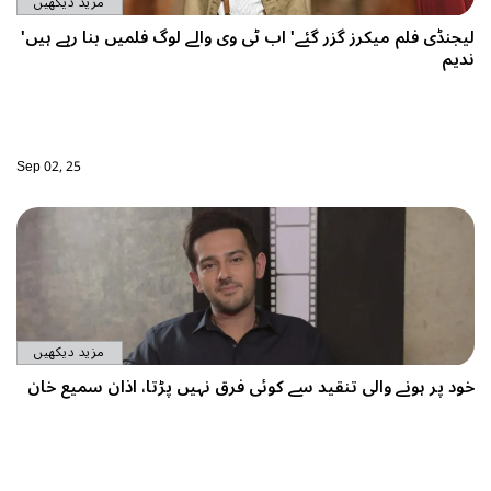
مزید دیکھیں
یجنڈی فلم میکرز گزر گئے' اب ٹی وی والے لوگ فلمیں بنا رہے ہیں'
دیم
Sep 02, 25
مزید دیکھیں
ود پر ہونے والی تنقید سے کوئی فرق نہیں پڑتا، اذان سمیع خان