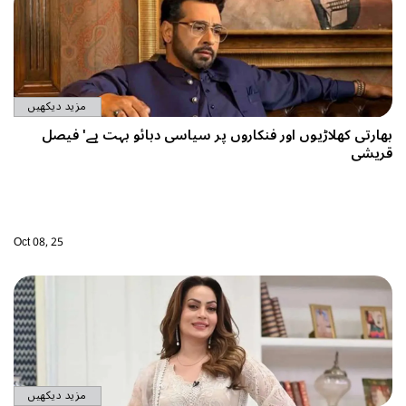
مزید دیکھیں
ھارتی کھلاڑیوں اور فنکاروں پر سیاسی دبائو بہت ہے' فیصل
ریشی
Oct 08, 25
مزید دیکھیں