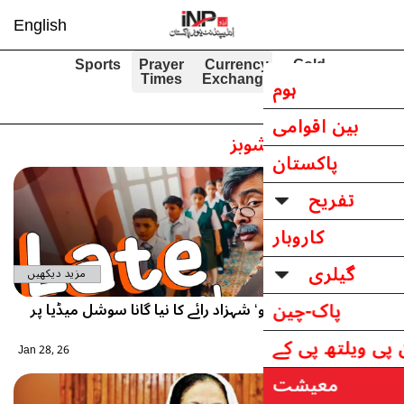
English
Sports
Prayer
Currenc
Times
Exchang
وبز
مزید دیکھیں
 شہزاد رائے کا نیا گانا سوشل میڈیا پر
Jan 28, 26