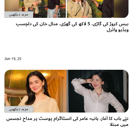
مزید دیکھیں
یس کروڑ کی گاڑی، 5 لاکھ کی گھڑی، منال خان کی دلچسپ
Jun 19, 25
مزید دیکھیں
یہ عامر کی انسٹاگرام پوسٹ پر مداح تجسس