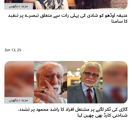
مزید دیکھیں
کی پہلی رات سے متعلق تبصرے پر تنقید
Jun 13, 25
مزید دیکھیں
شتعل افراد کا راشد محمود پر تشدد،
 لیا