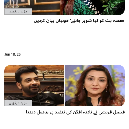
مزید دیکھیں
چاہئے' خوبیاں بیان کردیں
Jun 18, 25
مزید دیکھیں
فگن کی تنقید پر ردِعمل دیدیا