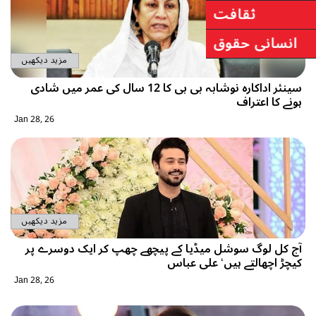
مزید دیکھیں
سینئر اداکارہ نوشابہ بی بی کا 12 سال کی عمر میں شادی
Jan 28, 26
مزید دیکھیں
ڈیا کے پیچھے چھپ کر ایک دوسرے پر
لی عباس
Jan 28, 26