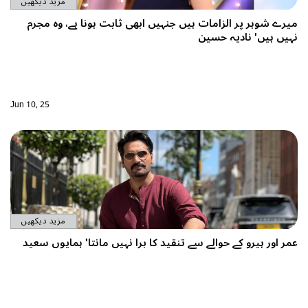
مزید دیکھیں
ہیں جنہیں ابھی ثابت ہونا ہے، وہ مجرم
Jun 10, 25
مزید دیکھیں
سے تنقید کا برا نہیں مانتا' ہمایوں سعید