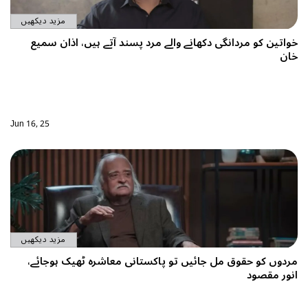
مزید دیکھیں
انے والے مرد پسند آتے ہیں، اذان سمیع
Jun 16, 25
مزید دیکھیں
یں تو پاکستانی معاشرہ ٹھیک ہوجائے،