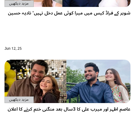
مزید دیکھیں
 میرا کوئی عمل دخل نہیں' نادیہ حسین
Jun 12, 25
مزید دیکھیں
کرنے کا اعلان