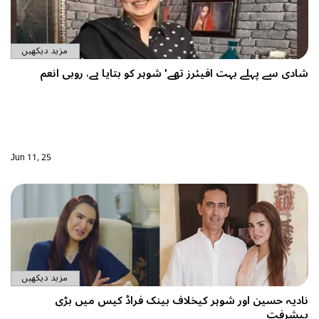
مزید دیکھیں
رز تھے' شوہر کو بتایا ہے، روبی انعم
Jun 11, 25
مزید دیکھیں
کیخلاف بینک فراڈ کیس میں بڑی