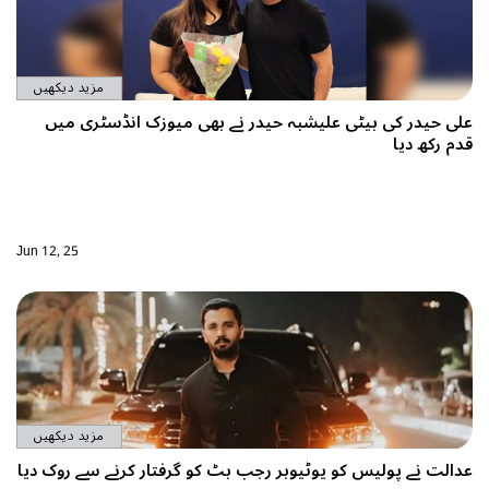
مزید دیکھیں
شبہ حیدر نے بھی میوزک انڈسٹری میں
Jun 12, 25
مزید دیکھیں
ٹیوبر رجب بٹ کو گرفتار کرنے سے روک دیا