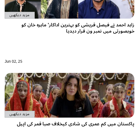
مزید دیکھیں
 کو بہترین اداکار' ماہرہ خان کو
رار دیدیا
Jun 02, 25
مزید دیکھیں
کی شادی کیخلاف صبا قمر کی اپیل