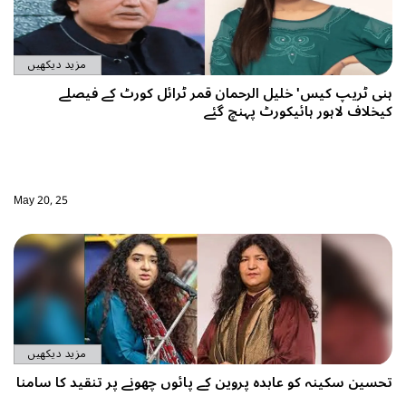
مزید دیکھیں
رحمان قمر ٹرائل کورٹ کے فیصلے
پہنچ گئے
May 20, 25
مزید دیکھیں
روین کے پائوں چھونے پر تنقید کا سامنا