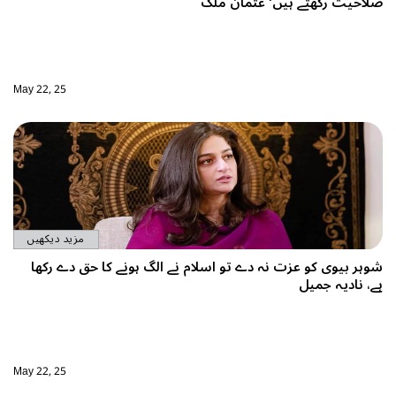
مان ملک
May 22, 25
مزید دیکھیں
 تو اسلام نے الگ ہونے کا حق دے رکھا
May 22, 25