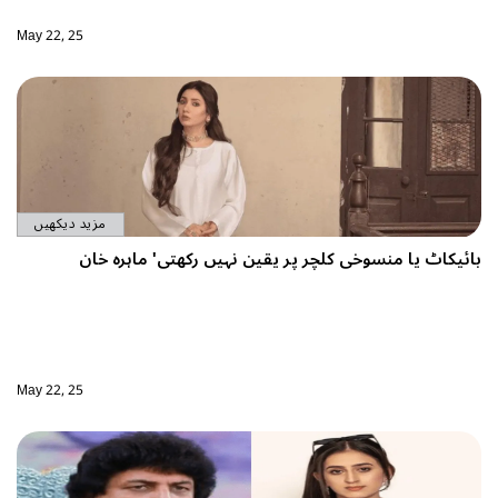
May 22, 25
مزید دیکھیں
 پر یقین نہیں رکھتی' ماہرہ خان
May 22, 25