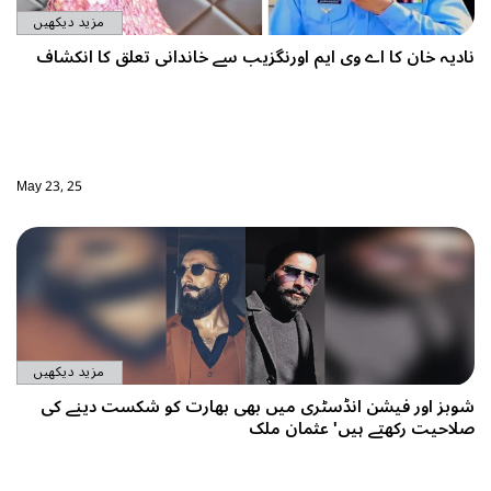
مزید دیکھیں
 اورنگزیب سے خاندانی تعلق کا انکشاف
May 23, 25
مزید دیکھیں
ی میں بھی بھارت کو شکست دینے کی
مان ملک