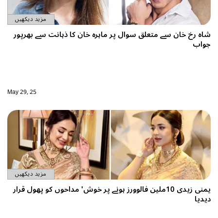
مزید دیکھیں
وال پر ماہرہ خان کا ذہانت سے بھرپور
May 29, 25
مزید دیکھیں
1ملین فالوورز ہونے پر خوش' مداحوں کو پھول قرار